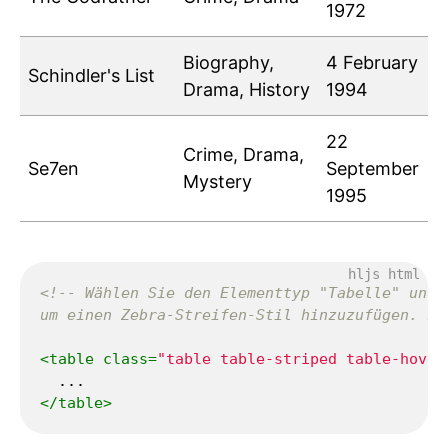
1972
Biography,
4 February
Schindler's List
Drama, History
1994
22
Crime, Drama,
Se7en
September
Mystery
1995
<!-- Wählen Sie den Elementtyp "Tabelle" und 
um einen Zebra-Streifen-Stil hinzuzufügen. Fü
<
table
class
=
"table table-striped table-hover
</
table
>