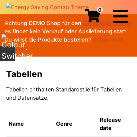
0
Achtung DEMO Shop für den
0.1 Isotope Theme
es findet kein Verkauf oder Auslieferung statt.
Du willst die Produkte bestellen?
Schau doch
mal hier
.
Tabellen
Tabellen enthalten Standardstile für Tabellen
und Datensätze.
Release
Name
Genre
date