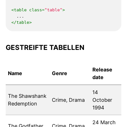
<
table
class
=
"table"
>
</
table
>
GESTREIFTE TABELLEN
Release
Name
Genre
date
14
The Shawshank
Crime, Drama
October
Redemption
1994
24 March
The Godfather
Crime, Drama