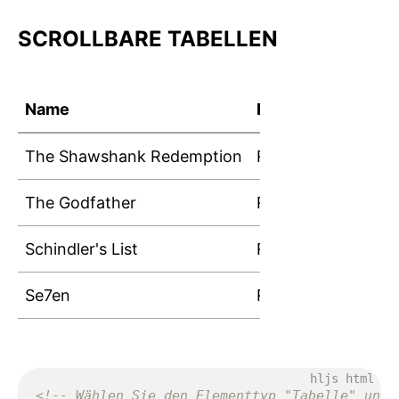
SCROLLBARE TABELLEN
Name
Rating
Duration
The Shawshank Redemption
R
2h 22min
The Godfather
R
2h 55min
Schindler's List
R
3h 15min
Se7en
R
2h 7min
<!-- Wählen Sie den Elementtyp "Tabelle" und 