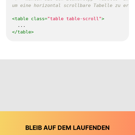
um eine horizontal scrollbare Tabelle zu erha
<
table
class
=
"table table-scroll"
>
</
table
>
BLEIB AUF DEM LAUFENDEN