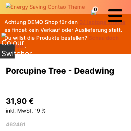
0
Achtung DEMO Shop für den
0.1 Isotope Theme
es findet kein Verkauf oder Auslieferung statt.
Du willst die Produkte bestellen?
Schau doch
mal hier
.
Porcupine Tree - Deadwing
31,90
€
inkl. MwSt. 19 %
462461