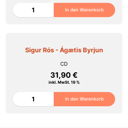
Sigur Rós - Ágætis Byrjun
CD
31,90
€
inkl. MwSt. 19 %